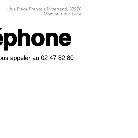
1 bis Place François Mitterrand, 37270
Montlouis-sur-Loire
éphone
ous appeler au 02 47 82 80